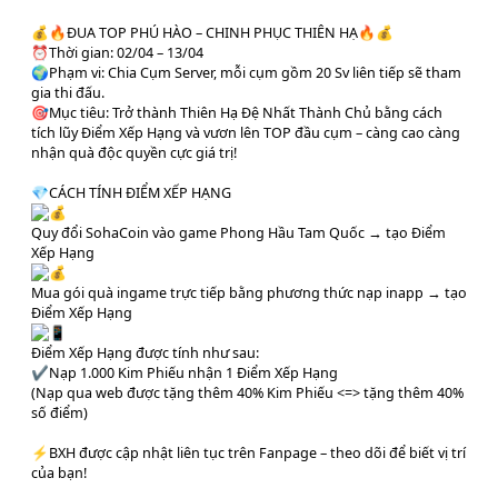
💰🔥ĐUA TOP PHÚ HÀO – CHINH PHỤC THIÊN HẠ🔥💰
⏰Thời gian: 02/04 – 13/04
🌍Phạm vi: Chia Cụm Server, mỗi cụm gồm 20 Sv liên tiếp sẽ tham
gia thi đấu.
🎯Mục tiêu: Trở thành Thiên Hạ Đệ Nhất Thành Chủ bằng cách
tích lũy Điểm Xếp Hạng và vươn lên TOP đầu cụm – càng cao càng
nhận quà độc quyền cực giá trị!
💎CÁCH TÍNH ĐIỂM XẾP HẠNG
Quy đổi SohaCoin vào game Phong Hầu Tam Quốc → tạo Điểm
Xếp Hạng
Mua gói quà ingame trực tiếp bằng phương thức nạp inapp → tạo
Điểm Xếp Hạng
Điểm Xếp Hạng được tính như sau:
✔️Nạp 1.000 Kim Phiếu nhận 1 Điểm Xếp Hạng
(Nạp qua web được tặng thêm 40% Kim Phiếu <=> tặng thêm 40%
số điểm)
⚡BXH được cập nhật liên tục trên Fanpage – theo dõi để biết vị trí
của bạn!