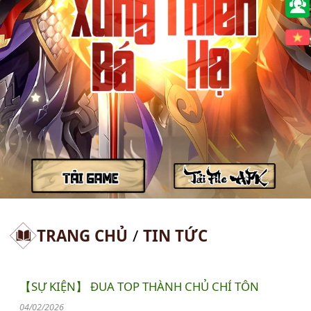
🇻🇳
TRANG CHỦ
/
TIN TỨC
【SỰ KIỆN】 ĐUA TOP THÀNH CHỦ CHÍ TÔN
04/02/2026