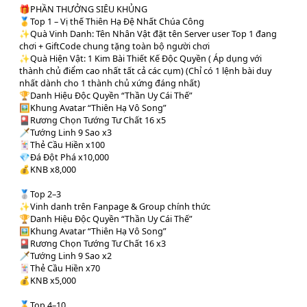
🎁PHẦN THƯỞNG SIÊU KHỦNG
🥇Top 1 – Vị thế Thiên Hạ Đệ Nhất Chúa Công
✨Quà Vinh Danh: Tên Nhân Vật đặt tên Server user Top 1 đang
chơi + GiftCode chung tặng toàn bộ người chơi
✨Quà Hiện Vật: 1 Kim Bài Thiết Kế Độc Quyền ( Áp dụng với
thành chủ điểm cao nhất tất cả các cụm) (Chỉ có 1 lệnh bài duy
nhất dành cho 1 thành chủ xứng đáng nhất)
🏆Danh Hiệu Độc Quyền “Thần Uy Cái Thế”
🖼️Khung Avatar “Thiên Hạ Vô Song”
🎴Rương Chọn Tướng Tư Chất 16 x5
🗡️Tướng Linh 9 Sao x3
🃏Thẻ Cầu Hiền x100
💎Đá Đột Phá x10,000
💰KNB x8,000
🥈Top 2–3
✨Vinh danh trên Fanpage & Group chính thức
🏆Danh Hiệu Độc Quyền “Thần Uy Cái Thế”
🖼️Khung Avatar “Thiên Hạ Vô Song”
🎴Rương Chọn Tướng Tư Chất 16 x3
🗡️Tướng Linh 9 Sao x2
🃏Thẻ Cầu Hiền x70
💰KNB x5,000
🏅Top 4–10