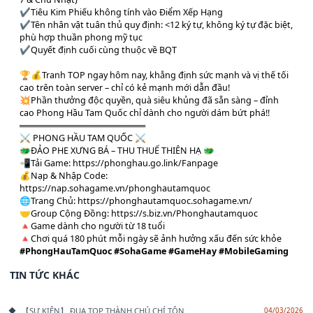
✔️Tiêu Kim Phiếu không tính vào Điểm Xếp Hạng
✔️Tên nhân vật tuân thủ quy định: <12 ký tự, không ký tự đặc biệt,
phù hợp thuần phong mỹ tục
✔️Quyết định cuối cùng thuộc về BQT
🏆💰Tranh TOP ngay hôm nay, khẳng định sức mạnh và vị thế tối
cao trên toàn server – chỉ có kẻ mạnh mới dẫn đầu!
💥Phần thưởng độc quyền, quà siêu khủng đã sẵn sàng – đỉnh
cao Phong Hầu Tam Quốc chỉ dành cho người dám bứt phá!!
════════════════════
⚔️ PHONG HẦU TAM QUỐC ⚔️
🐲ĐẢO PHE XƯNG BÁ – THU THUẾ THIÊN HẠ 🐲
📲Tải Game: https://phonghau.go.link/Fanpage
💰Nạp & Nhập Code:
https://nap.sohagame.vn/phonghautamquoc
🌐Trang Chủ: https://phonghautamquoc.sohagame.vn/
🤝Group Cộng Đồng: https://s.biz.vn/Phonghautamquoc
🔺Game dành cho người từ 18 tuổi
🔺Chơi quá 180 phút mỗi ngày sẽ ảnh hưởng xấu đến sức khỏe
#PhongHauTamQuoc
#SohaGame
#GameHay
#MobileGaming
TIN TỨC KHÁC
【SỰ KIỆN】 ĐUA TOP THÀNH CHỦ CHÍ TÔN
04/03/2026