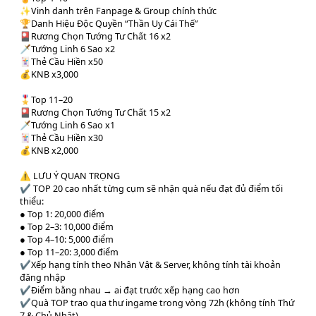
✨Vinh danh trên Fanpage & Group chính thức
🏆Danh Hiệu Độc Quyền “Thần Uy Cái Thế”
🎴Rương Chọn Tướng Tư Chất 16 x2
🗡️Tướng Linh 6 Sao x2
🃏Thẻ Cầu Hiền x50
💰KNB x3,000
🎖Top 11–20
🎴Rương Chọn Tướng Tư Chất 15 x2
🗡️Tướng Linh 6 Sao x1
🃏Thẻ Cầu Hiền x30
💰KNB x2,000
⚠ LƯU Ý QUAN TRỌNG
✔️ TOP 20 cao nhất từng cụm sẽ nhận quà nếu đạt đủ điểm tối
thiểu:
● Top 1: 20,000 điểm
● Top 2–3: 10,000 điểm
● Top 4–10: 5,000 điểm
● Top 11–20: 3,000 điểm
✔️Xếp hạng tính theo Nhân Vật & Server, không tính tài khoản
đăng nhập
✔️Điểm bằng nhau → ai đạt trước xếp hạng cao hơn
✔️Quà TOP trao qua thư ingame trong vòng 72h (không tính Thứ
7 & Chủ Nhật)