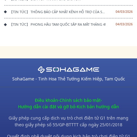
【TIN TỨC】 THÔNG BÁO CẬP NHẬT KÊNH HỖ TRỢ CỦA SOHAGAME
04/03/2026
【TIN TỨC】 PHONG HẦU TAM QUỐC SẮP RA MẮT THÁNG 4!
04/03/2026
SohaGame - Tinh Hoa Thẻ Tướng Kiếm Hiệp, Tam Quốc
Điều khoản
-
Chính sách bảo mật
-
Hướng dẫn cài đặt và gỡ bỏ
-
Kịch bản hướng dẫn
Giấy phép cung cấp dịch vụ trò chơi điện tử G1 trên mạng
theo giấy phép số 55/GP-BTTTT cấp ngày 25/01/2018
Quyết định phê duyệt nội dung kịch bản trò chơi điện tử G1